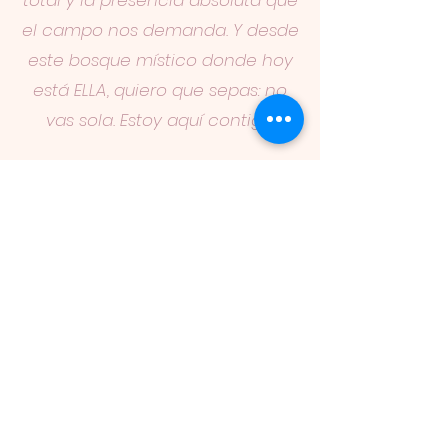
total y la presencia absoluta que
el campo nos demanda. Y desde
este bosque místico donde hoy
está ELLA, quiero que sepas: no
vas sola. Estoy aquí contigo.
En presencia total. Como guía,
como canal y como el reflejo
humano que te acompaña a
recordar lo que ya eres. Esta vez,
tendrás mi sostén, mi mirada
atenta y mi caminar más cerca
que nunca.
Confío plenamente en este