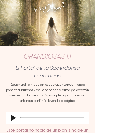
GRANDIOSAS III
El Portal de la Sacerdotisa
Encarnada
Escucha el llamado antes de cruzar, te recomiendo
ponerte
audífonos
y
escucharlo
con el alma y el corazón
para recibir la
transmisión
completa y entonces, solo
entonces, continúa leyendo la página.
Este portal no nació de un plan, sino de un