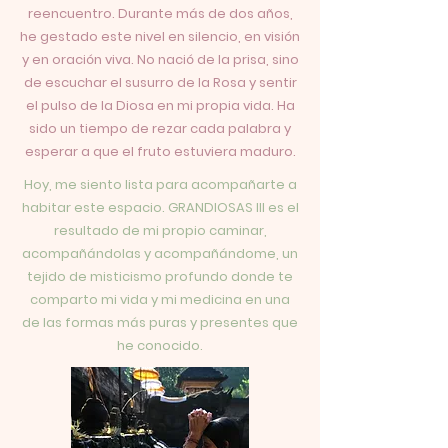
reencuentro. Durante más de dos años,
he gestado este nivel en silencio, en visión
y en oración viva. No nació de la prisa, sino
de escuchar el susurro de la Rosa y sentir
el pulso de la Diosa en mi propia vida. Ha
sido un tiempo de rezar cada palabra y
esperar a que el fruto estuviera maduro.
Hoy, me siento lista para acompañarte a
habitar este espacio. GRANDIOSAS III es el
resultado de mi propio caminar,
acompañándolas
y
acompañándome
, un
tejido de misticismo profundo donde te
comparto mi vida y mi medicina en una
de las formas más puras y presentes
que
he conocido.