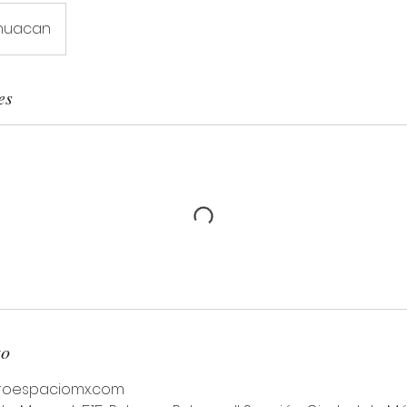
ihuacan
es
to
roespaciomx.com