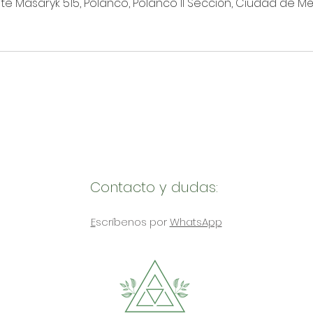
e Masaryk 515, Polanco, Polanco II Sección, Ciudad de Mé
Contacto y dudas:
E
scríbenos por
WhatsApp