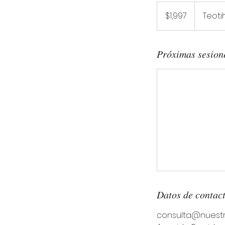
1,997
pesos
$1,997
Teot
mexicanos
Próximas sesion
Datos de contac
consulta@nuest