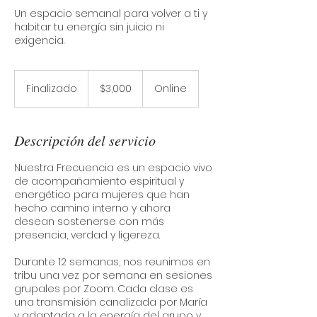
Un espacio semanal para volver a ti y
habitar tu energía sin juicio ni
exigencia.
3,000
pesos
Finalizado
F
$3,000
Online
mexicanos
i
n
a
Descripción del servicio
l
i
Nuestra Frecuencia es un espacio vivo
z
de acompañamiento espiritual y
a
energético para mujeres que han
d
hecho camino interno y ahora
o
desean sostenerse con más
presencia, verdad y ligereza.
Durante 12 semanas, nos reunimos en
tribu una vez por semana en sesiones
grupales por Zoom. Cada clase es
una transmisión canalizada por María
y adaptada a la energía del grupo y