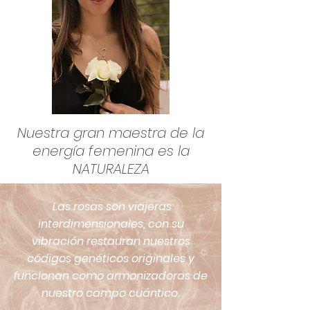
Nuestra gran maestra de la
energía femenina es la
NATURALEZA
Las rosas son viajeras
interdimensionales, con su
vibración restauran nuestros
códigos genéticos originales y
funcionan como armonizadoras de
nuestro campo cuántico.