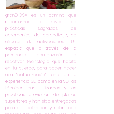
granDIOSA es un camino que
recorremos a través de
prácticas sagradas, de
ceremonias, de aprendizaje, de
círculos, de activaciones…. Un
espacio que a través de la
presencia comenzarás a
reactivar tecnología que habita
en tu cuerpo, para poder hacer
esa “actualización” tanto en tu
experiencia 3D como en la 5D, las
técnicas que utilizamos y las
prácticas provienen de planos
superiores y han sido entregadas
para ser activadas y sobretodo