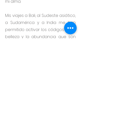
mi alma.
Mis viajes a Bali, al Sudeste asiático,
a Sudamérica y a India me han
permitido activar los códigos de la
belleza y la abundancia que son
claves en el despertar de divino
femenino…
El mundo se ha convertido en un
mapa propio, en donde
experiencia tras experiencia he
podido anclar distinta información
y granDIOSA es el contenedor en
donde puedo unirla toda y
compartirla.