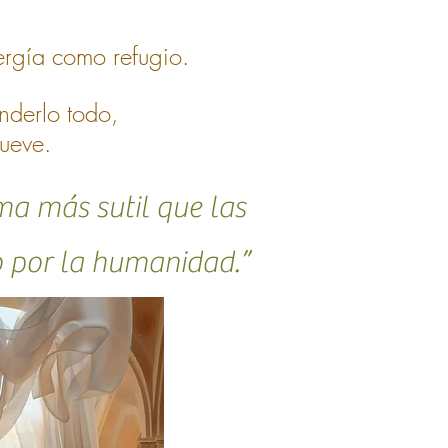
rgía como refugio.
nderlo todo,
mueve.
ma más sutil que las
o por la humanidad.”