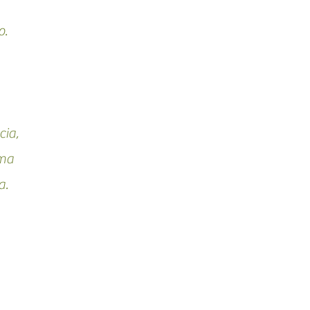
o.
cia,
lma
a.