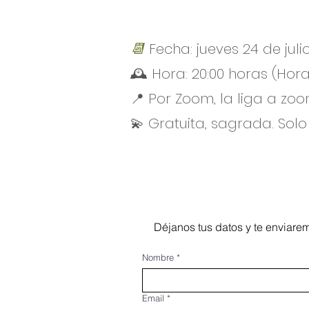
📆
Fecha: jueves 24 de juli
🕰️ Hora: 20:00 horas (Hor
📍 Por Zoom, la liga a zoo
💫 Gratuita, sagrada. Sol
Déjanos tus datos y te enviarem
Nombre
*
Email
*