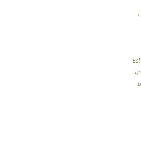
U
Est
un
y